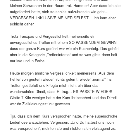
kleinen Schwarzen in den Raum trat. Hammer! Aber dass ich alle
aufgefordert hatte, sich so schick aufzubrezeln wie geht…
VERGESSEN. INKLUSIVE MEINER SELBST… Ich kam eher
schlicht daher.
Trotz Fauxpas und Vergesslichkeit meinerseits ein
unvergessliches Treffen mit einem SO PASSENDEM GEWINN,
dass der ganze Kurs gerührt war wie ein Kuchenteig. Das gehört
aber in die Kategorie „Treffeninterna“ und so was gibts dann halt
nur live und in Farbe.
Heute morgen ähnliche Vergesslichkeit meinerseits..Aus dem
Fehler von gestern wieder nichts gelernt, wieder „normal“ ins
Treffen gestiefelt und kriegte mich nicht ein über das
wunderschöne Dirndl, dass E. trug… ES PASSTE WIEDER!
Glatte 7 Kilo weniger hatte der Kurs ihr beschert und das Dirndl
war ihr Zielkleidungsstück gewesen.
Tja, dass ich dem Kurs versprochen hatte, meine superschicke
Lederhose anzuziehen: Vergessen. „Und Du hattest uns noch
was versprochen“, meinten sie und nickten sich vielsagend zu.