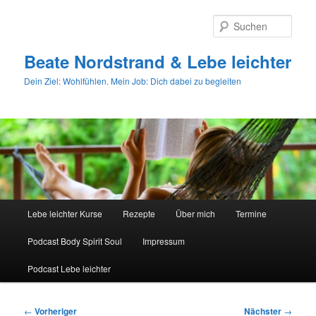
Zum
primären
Such
Inhalt
springen
Beate Nordstrand & Lebe leichter
Dein Ziel: Wohlfühlen. Mein Job: Dich dabei zu begleiten
Hauptmenü
Lebe leichter Kurse
Rezepte
Über mich
Termine
Podcast Body Spirit Soul
Impressum
Podcast Lebe leichter
Beitragsnavigation
←
Vorheriger
Nächster
→