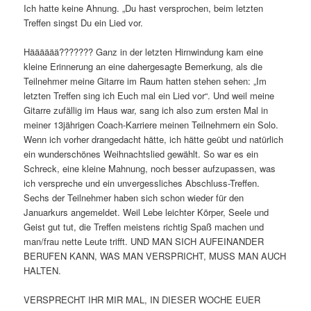
Ich hatte keine Ahnung. „Du hast versprochen, beim letzten
Treffen singst Du ein Lied vor.
Hääääää??????? Ganz in der letzten Hirnwindung kam eine
kleine Erinnerung an eine dahergesagte Bemerkung, als die
Teilnehmer meine Gitarre im Raum hatten stehen sehen: „Im
letzten Treffen sing ich Euch mal ein Lied vor“. Und weil meine
Gitarre zufällig im Haus war, sang ich also zum ersten Mal in
meiner 13jährigen Coach-Karriere meinen Teilnehmern ein Solo.
Wenn ich vorher drangedacht hätte, ich hätte geübt und natürlich
ein wunderschönes Weihnachtslied gewählt. So war es ein
Schreck, eine kleine Mahnung, noch besser aufzupassen, was
ich verspreche und ein unvergessliches Abschluss-Treffen.
Sechs der Teilnehmer haben sich schon wieder für den
Januarkurs angemeldet. Weil Lebe leichter Körper, Seele und
Geist gut tut, die Treffen meistens richtig Spaß machen und
man/frau nette Leute trifft. UND MAN SICH AUFEINANDER
BERUFEN KANN, WAS MAN VERSPRICHT, MUSS MAN AUCH
HALTEN.
VERSPRECHT IHR MIR MAL, IN DIESER WOCHE EUER