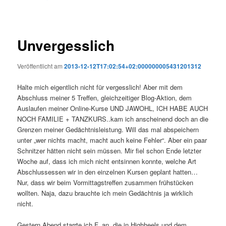
Unvergesslich
Veröffentlicht am
2013-12-12T17:02:54+02:000000005431201312
Halte mich eigentlich nicht für vergesslich! Aber mit dem
Abschluss meiner 5 Treffen, gleichzeitiger Blog-Aktion, dem
Auslaufen meiner Online-Kurse UND JAWOHL, ICH HABE AUCH
NOCH FAMILIE + TANZKURS..kam ich anscheinend doch an die
Grenzen meiner Gedächtnisleistung. Will das mal abspeichern
unter „wer nichts macht, macht auch keine Fehler“. Aber ein paar
Schnitzer hätten nicht sein müssen. Mir fiel schon Ende letzter
Woche auf, dass ich mich nicht entsinnen konnte, welche Art
Abschlussessen wir in den einzelnen Kursen geplant hatten…
Nur, dass wir beim Vormittagstreffen zusammen frühstücken
wollten. Naja, dazu brauchte ich mein Gedächtnis ja wirklich
nicht.
Gestern Abend starrte ich F. an, die in Highheels und dem