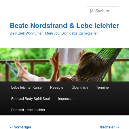
Zum
primären
Such
Inhalt
springen
Beate Nordstrand & Lebe leichter
Dein Ziel: Wohlfühlen. Mein Job: Dich dabei zu begleiten
Hauptmenü
Lebe leichter Kurse
Rezepte
Über mich
Termine
Podcast Body Spirit Soul
Impressum
Podcast Lebe leichter
Beitragsnavigation
←
Vorheriger
Nächster
→