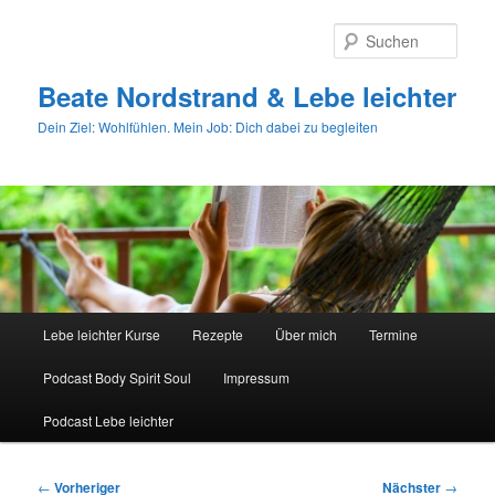
Zum
primären
Such
Inhalt
springen
Beate Nordstrand & Lebe leichter
Dein Ziel: Wohlfühlen. Mein Job: Dich dabei zu begleiten
Hauptmenü
Lebe leichter Kurse
Rezepte
Über mich
Termine
Podcast Body Spirit Soul
Impressum
Podcast Lebe leichter
Beitragsnavigation
←
Vorheriger
Nächster
→