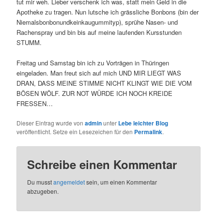
tut mir weh. Lieber verschenk ich was, statt mein Geld in die
Apotheke zu tragen. Nun lutsche ich grässliche Bonbons (bin der
Niemalsbonbonundkeinkaugummityp), sprühe Nasen- und
Rachenspray und bin bis auf meine laufenden Kursstunden
STUMM.
Freitag und Samstag bin ich zu Vorträgen in Thüringen
eingeladen. Man freut sich auf mich UND MIR LIEGT WAS
DRAN, DASS MEINE STIMME NICHT KLINGT WIE DIE VOM
BÖSEN WÖLF. ZUR NOT WÜRDE ICH NOCH KREIDE
FRESSEN…
Dieser Eintrag wurde von
admin
unter
Lebe leichter Blog
veröffentlicht. Setze ein Lesezeichen für den
Permalink
.
Schreibe einen Kommentar
Du musst
angemeldet
sein, um einen Kommentar
abzugeben.