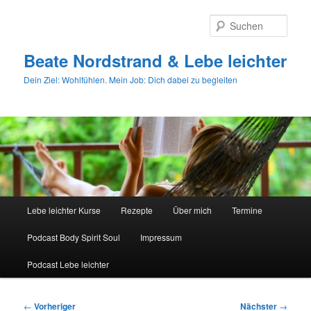
Zum
primären
Such
Inhalt
springen
Beate Nordstrand & Lebe leichter
Dein Ziel: Wohlfühlen. Mein Job: Dich dabei zu begleiten
Hauptmenü
Lebe leichter Kurse
Rezepte
Über mich
Termine
Podcast Body Spirit Soul
Impressum
Podcast Lebe leichter
Beitragsnavigation
←
Vorheriger
Nächster
→