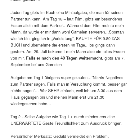
Jeden Tag gibts im Buch eine Miniaufgabe, die man für seinen
Partner tun kann. Am Tag 18 – laut Film, gibts ein besonderes
Essen allein mit dem Partner…Während dem Film meinte mein
Mann, da würde er mir dann wohl Garnelen servieren…Spontan
wie ich bin, ging ich in „Vorleistung“, KAUFTE FÜR 9.80 DAS
BUCH und übernehme die ersten 40 Tage.. los gings dann
gestern. Am 29. Juli bekommt mein Mann also ein tolles Essen
von mir.
Falls er nach den 40 Tagen weitermacht,
gibts am 7.
September bei uns Garnelen
Aufgabe am Tag 1 übrigens super gelaufen…“Nichts Negatives
zum Partner sagen. Falls man in Versuchung kommt, besser gar
nichts sagen“… War SEHR einfach, weil ich um 8.30 aus dem
Haus gegangen bin und meinen Mann erst um 21.30
wiedergesehen habe…
Tag 2…Selbe Aufgabe wie Tag 1 + durch mindestens eine
UNERWARTETE Geste Freundlichkeit zum Ausdruck bringen.
Persönlicher Merksatz: Geduld vermeidet ein Problem,