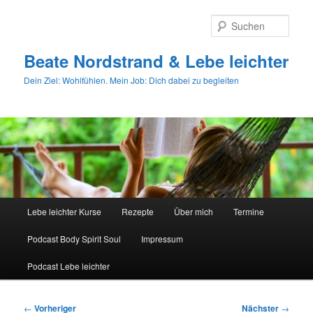
Zum
primären
Such
Inhalt
springen
Beate Nordstrand & Lebe leichter
Dein Ziel: Wohlfühlen. Mein Job: Dich dabei zu begleiten
Hauptmenü
Lebe leichter Kurse
Rezepte
Über mich
Termine
Podcast Body Spirit Soul
Impressum
Podcast Lebe leichter
Beitragsnavigation
←
Vorheriger
Nächster
→