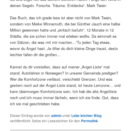
deinen Segeln. Forsche. Träume. Entdecke“. Mark Twain
Das Buch, das ich grade lese ist aber nicht von Mark Twain,
sondern von Meike Winnemuth, die bei Günther Jauch eine halbe
Million gewonnen hatte und „einfach losfuhr“. 12 Monate in 12
Städte, die sie schon immer mal erleben wollte. Da wimmelt es
von Sätzen, die was mit mir machen…“Tu jeden Tag etwas,
wovor du Angst hast. Je öfter du dich kleine Dinge traust, desto
leichter fallen dir die großen…
Kannst du dir vorstellen, dass auf meiner „Angst-Liste“ mal
stand: Autofahren in Norwegen? In unserer Gemeinde predigen?
Wer die Komfortzone verlässt, verschiebt Grenzen. Und was
gestern noch auf der Angst-Liste stand, ist heute Lernzone… und
kann übermorgen Komfortzone sein. Ich hab die alte Angstliste
noch und ich muss immer lächeln, wenn ich sie finde. Gut, dass
ich sie mal geschrieben habe.
Dieser Eintrag wurde von
admin
unter
Lebe leichter Blog
veröffentlicht. Setze ein Lesezeichen für den
Permalink
.