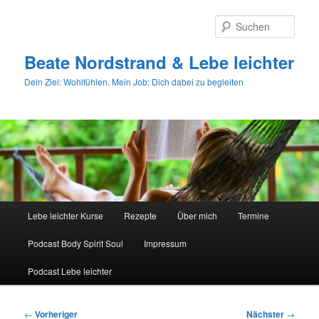
Zum
primären
Such
Inhalt
springen
Beate Nordstrand & Lebe leichter
Dein Ziel: Wohlfühlen. Mein Job: Dich dabei zu begleiten
Hauptmenü
Lebe leichter Kurse
Rezepte
Über mich
Termine
Podcast Body Spirit Soul
Impressum
Podcast Lebe leichter
Beitragsnavigation
←
Vorheriger
Nächster
→