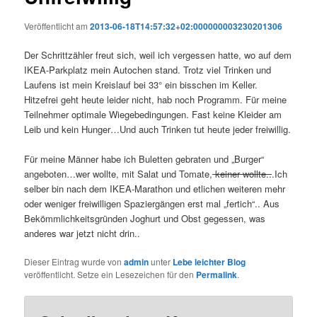
Veröffentlicht am
2013-06-18T14:57:32+02:000000003230201306
Der Schrittzähler freut sich, weil ich vergessen hatte, wo auf dem
IKEA-Parkplatz mein Autochen stand. Trotz viel Trinken und
Laufens ist mein Kreislauf bei 33° ein bisschen im Keller.
Hitzefrei geht heute leider nicht, hab noch Programm. Für meine
Teilnehmer optimale Wiegebedingungen. Fast keine Kleider am
Leib und kein Hunger…Und auch Trinken tut heute jeder freiwillig.
Für meine Männer habe ich Buletten gebraten und „Burger“
angeboten…wer wollte, mit Salat und Tomate,
keiner wollte..
.Ich
selber bin nach dem IKEA-Marathon und etlichen weiteren mehr
oder weniger freiwilligen Spaziergängen erst mal „fertich“.. Aus
Bekömmlichkeitsgründen Joghurt und Obst gegessen, was
anderes war jetzt nicht drin..
Dieser Eintrag wurde von
admin
unter
Lebe leichter Blog
veröffentlicht. Setze ein Lesezeichen für den
Permalink
.