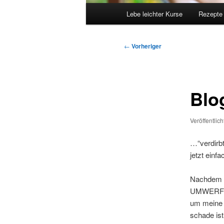
Hauptmenü
Lebe leichter Kurse
Rezepte
Beitragsnavigation
←
Vorheriger
Blo
Veröffentlic
…“verdirbt
jetzt einf
Nachdem i
UMWERFEND
um meine 
schade is