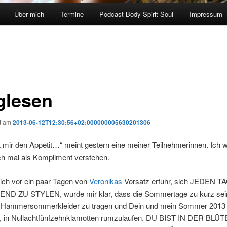
Über mich
Termine
Podcast Body Spirit Soul
Impressum
glesen
ht am
2013-06-12T12:30:56+02:000000005630201306
 mir den Appetit…“ meint gestern eine meiner Teilnehmerinnen. Ich wi
ach mal als Kompliment verstehen.
ch vor ein paar Tagen von
Veronikas
Vorsatz erfuhr, sich JEDEN T
 ZU STYLEN, wurde mir klar, dass die Sommertage zu kurz sein
Hammersommerkleider zu tragen und Dein und mein Sommer 2013
t, in Nullachtfünfzehnklamotten rumzulaufen. DU BIST IN DER BL