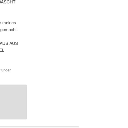
WÄSCHT
n meines
t gemacht.
RAUS AUS
EL
 für den