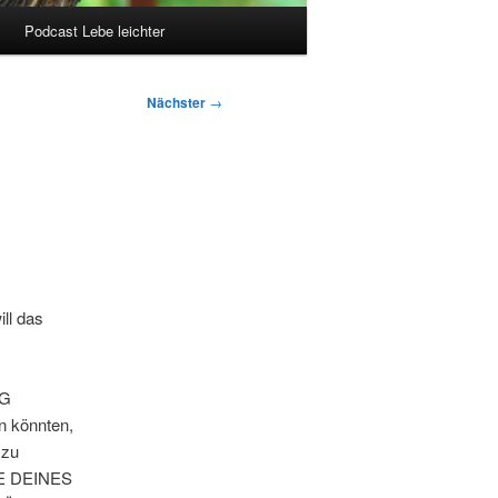
Podcast Lebe leichter
Nächster
→
ll das
AG
 könnten,
 zu
ÜTE DEINES