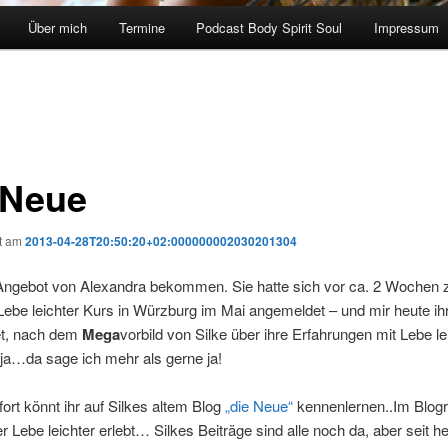
Über mich
Termine
Podcast Body Spirit Soul
Impressum
 Neue
ht am
2013-04-28T20:50:20+02:000000002030201304
Angebot von Alexandra bekommen. Sie hatte sich vor ca. 2 Wochen
ebe leichter Kurs in Würzburg im Mai angemeldet – und mir heute ih
tet, nach dem
Mega
vorbild von Silke über ihre Erfahrungen mit Lebe le
ja…da sage ich mehr als gerne ja!
ort könnt ihr auf Silkes altem Blog
„die Neue“
kennenlernen..Im Blogro
ter Lebe leichter erlebt… Silkes Beiträge sind alle noch da, aber seit he