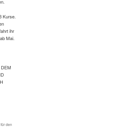
en.
3 Kurse.
en
ahrt ihr
 ab Mai.
T DEM
ND
CH
 für den