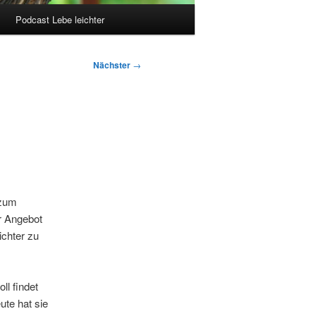
Podcast Lebe leichter
Nächster
→
 zum
r Angebot
ichter zu
ll findet
ute hat sie