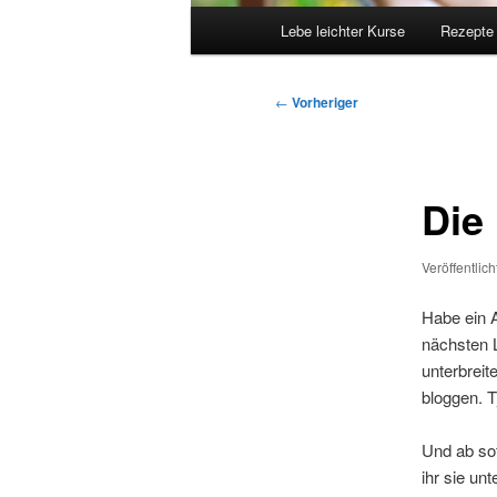
Hauptmenü
Lebe leichter Kurse
Rezepte
Beitragsnavigation
←
Vorheriger
Die
Veröffentlic
Habe ein 
nächsten L
unterbrei
bloggen. T
Und ab sof
ihr sie un