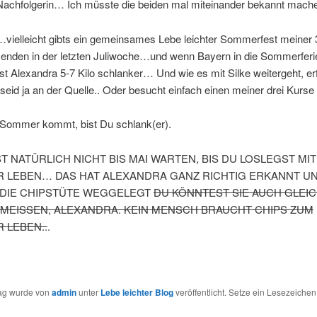
 Nachfolgerin… Ich müsste die beiden mal miteinander bekannt mach
vielleicht gibts ein gemeinsames Lebe leichter Sommerfest meiner 
 enden in der letzten Juliwoche…und wenn Bayern in die Sommerferi
ist Alexandra 5-7 Kilo schlanker… Und wie es mit Silke weitergeht, erf
eid ja an der Quelle.. Oder besucht einfach einen meiner drei Kurse
Sommer kommt, bist Du schlank(er).
T NATÜRLICH NICHT BIS MAI WARTEN, BIS DU LOSLEGST MI
R LEBEN… DAS HAT ALEXANDRA GANZ RICHTIG ERKANNT U
DIE CHIPSTÜTE WEGGELEGT
DU KÖNNTEST SIE AUCH GLEI
EISSEN, ALEXANDRA. KEIN MENSCH BRAUCHT CHIPS ZUM
 LEBEN..
.
rag wurde von
admin
unter
Lebe leichter Blog
veröffentlicht. Setze ein Lesezeichen