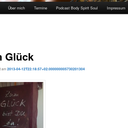
Über mich
Termine
Podcast Body Spirit Soul
Impressum
 Glück
ht am
2013-04-12T22:18:57+02:000000005730201304