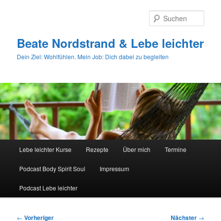
Zum
primären
Such
Inhalt
springen
Beate Nordstrand & Lebe leichter
Dein Ziel: Wohlfühlen. Mein Job: Dich dabei zu begleiten
Hauptmenü
Lebe leichter Kurse
Rezepte
Über mich
Termine
Podcast Body Spirit Soul
Impressum
Podcast Lebe leichter
Beitragsnavigation
←
Vorheriger
Nächster
→