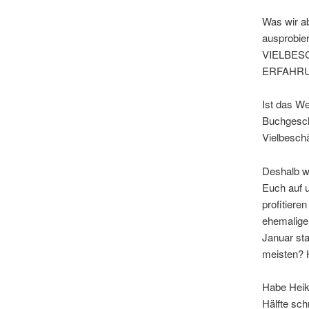
Was wir ab
ausprobi
VIELBES
ERFAHR
Ist das W
Buchgesch
Vielbeschäf
Deshalb wo
Euch auf 
profitiere
ehemalige
Januar sta
meisten? H
Habe Heik
Hälfte sch