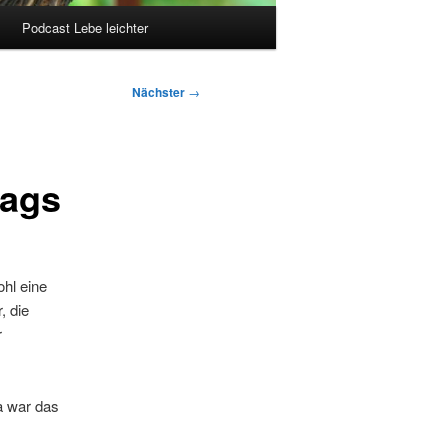
Podcast Lebe leichter
Nächster
→
lags
hl eine
, die
r
a war das