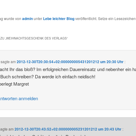
rag wurde von
admin
unter
Lebe leichter Blog
veröffentlicht. Setze ein Lesezeichen
ZU „
WEIHNACHTSGESCHENK DES VERLAGS
“
sagte am
2012-12-30T20:30:54+02:000000005431201212 um 20:30 Uhr
:
cht Ihr das bloß? Im erfolgreichen Dauereinsatz und nebenher ein h
Buch schreiben? Da werde ich einfach neidisch!
erlegt Margret
ntworten anmelden
agte am
2012-12-30T20:43:52+02:000000005231201212 um 20:43 Uhr
: