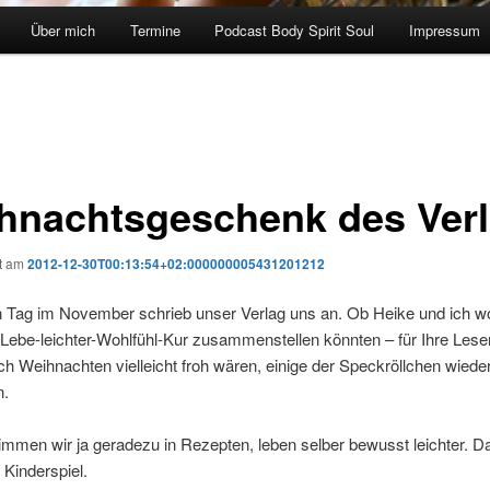
Über mich
Termine
Podcast Body Spirit Soul
Impressum
hnachtsgeschenk des Ver
ht am
2012-12-30T00:13:54+02:000000005431201212
n Tag im November schrieb unser Verlag uns an. Ob Heike und ich wo
Lebe-leichter-Wohlfühl-Kur zusammenstellen könnten – für Ihre Leser
h Weihnachten vielleicht froh wären, einige der Speckröllchen wiede
n.
mmen wir ja geradezu in Rezepten, leben selber bewusst leichter. D
 Kinderspiel.