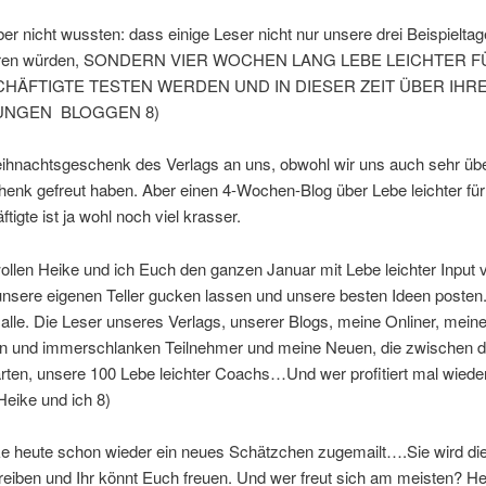
er nicht wussten: dass einige Leser nicht nur unsere drei Beispieltag
eren würden, SONDERN VIER WOCHEN LANG LEBE LEICHTER F
CHÄFTIGTE TESTEN WERDEN UND IN DIESER ZEIT ÜBER IHR
UNGEN BLOGGEN 8)
eihnachtsgeschenk des Verlags an uns, obwohl wir uns auch sehr üb
enk gefreut haben. Aber einen 4-Wochen-Blog über Lebe leichter für
tigte ist ja wohl noch viel krasser.
llen Heike und ich Euch den ganzen Januar mit Lebe leichter Input 
unsere eigenen Teller gucken lassen und unsere besten Ideen posten
n alle. Die Leser unseres Verlags, unserer Blogs, meine Onliner, mein
n und immerschlanken Teilnehmer und meine Neuen, die zwischen d
rten, unsere 100 Lebe leichter Coachs…Und wer profitiert mal wied
eike und ich 8)
e heute schon wieder ein neues Schätzchen zugemailt….Sie wird die
reiben und Ihr könnt Euch freuen. Und wer freut sich am meisten? H