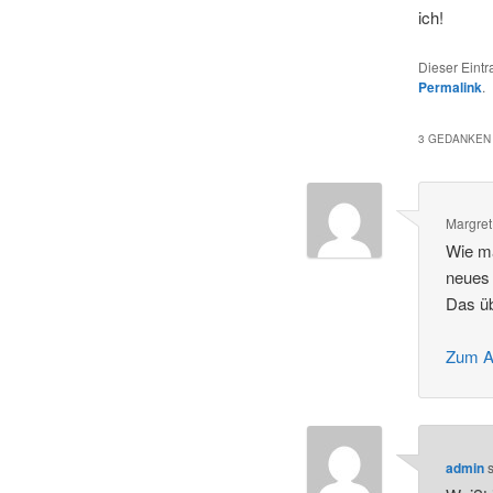
ich!
Dieser Eint
Permalink
.
3 GEDANKEN 
Margret
Wie ma
neues 
Das üb
Zum A
admin
s