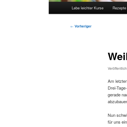
Hauptmenü
Lebe leichter Kurse
Rezepte
Beitragsnavigation
←
Vorheriger
Wei
Veröffentlic
Am letzte
Drei-Tage-
gerade nac
abzubaue
Nun schwi
für uns ein