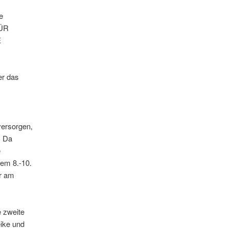
e
ÜR
E
er das
versorgen,
. Da
e
em 8.-10.
er am
 zweite
eike und