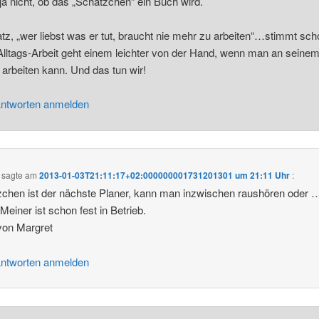
ja nicht, ob das „Schätzchen“ ein Buch wird.
tz, „wer liebst was er tut, braucht nie mehr zu arbeiten“…stimmt sch
lltags-Arbeit geht einem leichter von der Hand, wenn man an seine
arbeiten kann. Und das tun wir!
ntworten anmelden
sagte am
2013-01-03T21:11:17+02:000000001731201301 um 21:11 Uhr
:
chen ist der nächste Planer, kann man inzwischen raushören oder 
 Meiner ist schon fest in Betrieb.
von Margret
ntworten anmelden