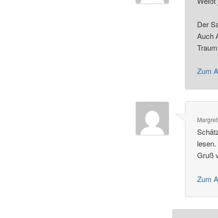
Weißt 
Der Sa
Auch A
Traum 
Zum A
Margret
Schätz
lesen.
Gruß 
Zum A