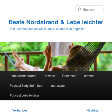
Zum
primären
Such
Inhalt
springen
Beate Nordstrand & Lebe leichter
Dein Ziel: Wohlfühlen. Mein Job: Dich dabei zu begleiten
Hauptmenü
Lebe leichter Kurse
Rezepte
Über mich
Termine
Podcast Body Spirit Soul
Impressum
Podcast Lebe leichter
Beitragsnavigation
←
Vorheriger
Nächster
→