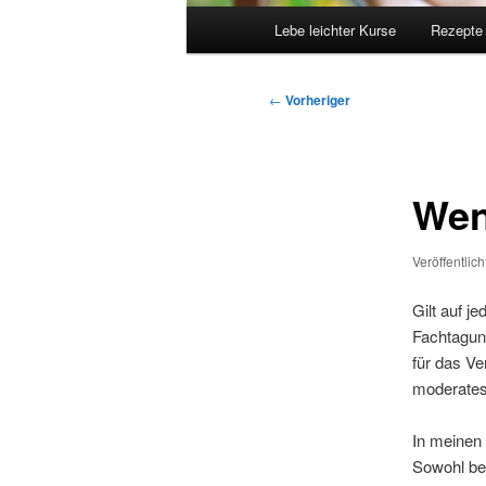
Hauptmenü
Lebe leichter Kurse
Rezepte
Beitragsnavigation
←
Vorheriger
Wen
Veröffentlic
Gilt auf j
Fachtagun
für das Ve
moderates
In meinen 
Sowohl be