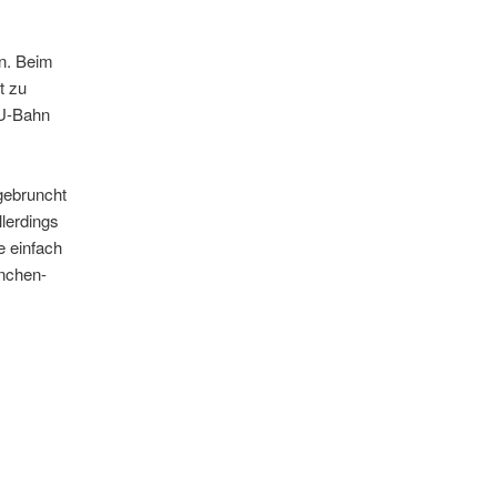
en. Beim
t zu
 U-Bahn
 gebruncht
lerdings
e einfach
ünchen-