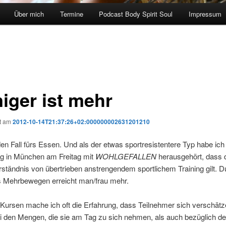
Über mich
Termine
Podcast Body Spirit Soul
Impressum
iger ist mehr
ht am
2012-10-14T21:37:26+02:000000002631201210
eden Fall fürs Essen. Und als der etwas sportresistentere Typ habe ich
g in München am Freitag mit
WOHLGEFALLEN
herausgehört, dass 
rständnis von übertrieben anstrengendem sportlichem Training gilt. D
 Mehrbewegen erreicht man/frau mehr.
Kursen mache ich oft die Erfahrung, dass Teilnehmer sich verschätz
i den Mengen, die sie am Tag zu sich nehmen, als auch bezüglich d