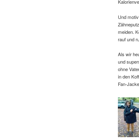
Kalorienv
Und motivi
Zähneputz
meiden. Ke
rauf und 
Als wir h
und supers
ohne Vater
in den Ko
Fan-Jacke