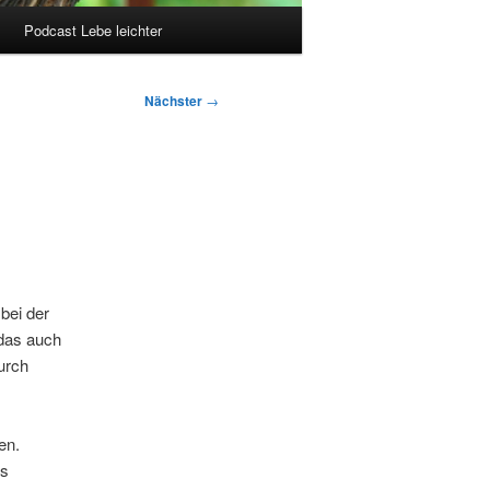
Podcast Lebe leichter
Nächster
→
 bei der
das auch
urch
en.
es