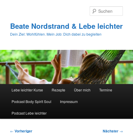
Zum
primären
Such
Inhalt
springen
Beate Nordstrand & Lebe leichter
Dein Ziel: Wohlfühlen. Mein Job: Dich dabei zu begleiten
Hauptmenü
Lebe leichter Kurse
Rezepte
Über mich
Termine
Podcast Body Spirit Soul
Impressum
Podcast Lebe leichter
Beitragsnavigation
←
Vorheriger
Nächster
→