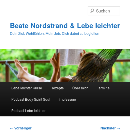
Zum
primären
Such
Inhalt
springen
Beate Nordstrand & Lebe leichter
Dein Ziel: Wohlfühlen. Mein Job: Dich dabei zu begleiten
Hauptmenü
Lebe leichter Kurse
Rezepte
Über mich
Termine
Podcast Body Spirit Soul
Impressum
Podcast Lebe leichter
Beitragsnavigation
←
Vorheriger
Nächster
→