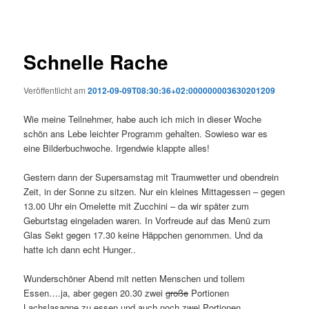
Schnelle Rache
Veröffentlicht am
2012-09-09T08:30:36+02:000000003630201209
Wie meine Teilnehmer, habe auch ich mich in dieser Woche
schön ans Lebe leichter Programm gehalten. Sowieso war es
eine Bilderbuchwoche. Irgendwie klappte alles!
Gestern dann der Supersamstag mit Traumwetter und obendrein
Zeit, in der Sonne zu sitzen. Nur ein kleines Mittagessen – gegen
13.00 Uhr ein Omelette mit Zucchini – da wir später zum
Geburtstag eingeladen waren. In Vorfreude auf das Menü zum
Glas Sekt gegen 17.30 keine Häppchen genommen. Und da
hatte ich dann echt Hunger..
Wunderschöner Abend mit netten Menschen und tollem
Essen….ja, aber gegen 20.30 zwei
große
Portionen
Lachslasagne zu essen und auch noch zwei Portionen