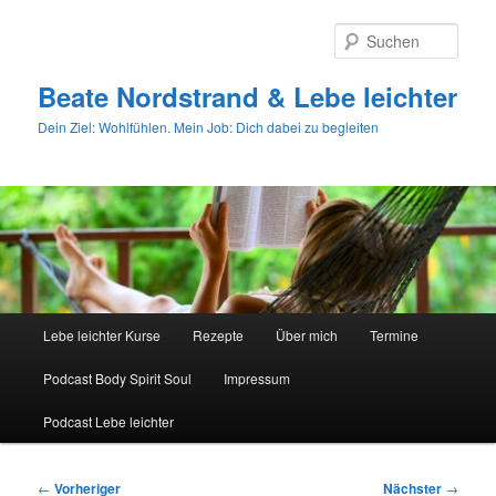
Zum
primären
Such
Inhalt
springen
Beate Nordstrand & Lebe leichter
Dein Ziel: Wohlfühlen. Mein Job: Dich dabei zu begleiten
Hauptmenü
Lebe leichter Kurse
Rezepte
Über mich
Termine
Podcast Body Spirit Soul
Impressum
Podcast Lebe leichter
Beitragsnavigation
←
Vorheriger
Nächster
→