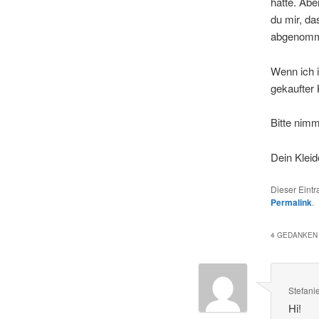
hatte. Abe
du mir, da
abgenomme
Wenn ich i
gekaufter 
Bitte nimm
Dein Klei
Dieser Eint
Permalink
.
4 GEDANKEN 
Stefani
Hi!