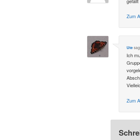
gefällt
Zum A
Ute
sag
Ich mu
Gruppe
vorgel
Abschl
Vielle
Zum A
Schre