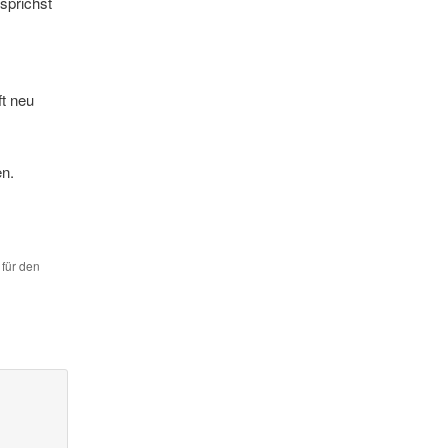
sprichst
t neu
en.
 für den