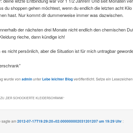
r: deine letzte Entbindung war vor 1 1/2 Jahren! Und seit Monaten ver
ss du shoppen gehen möchtest, wenn du endlich die letzten acht Kilo
n hast. Nur kommt dir dummerweise immer was dazwischen.
nnerhalb der nächsten drei Monate nicht endlich den chemischen Duf
Kleidung rieche, dann kündige ich!
 es nicht persönlich, aber die Situation ist für mich untragbar geword
derschrank”
rag wurde von
admin
unter
Lebe leichter Blog
veröffentlicht. Setze ein Lesezeichen
ZU „
DER SCHOCKIERTE KLEIDERSCHRANK
“
e
sagte am
2012-07-17T19:29:20+02:000000002031201207 um 19:29 Uhr
: