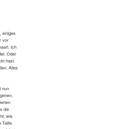
, einiges
z vor
aart. Ich
det. Oder
kt hast.
len. Alles
t nun
agenen,
ierten
s die
ht, wie
 Taille