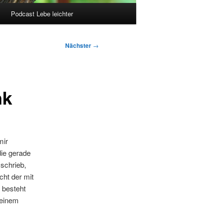
Podcast Lebe leichter
Nächster
→
nk
mir
die gerade
schrieb,
ht der mit
 besteht
meinem