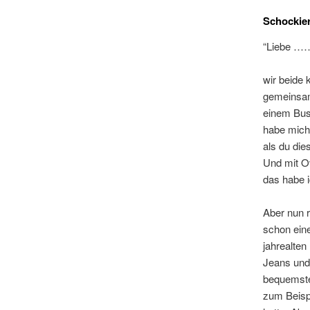
Schockie
“Liebe 
wir beide 
gemeinsam
einem Busi
habe mich 
als du die
Und mit Ov
das habe i
Aber nun r
schon ein
jahrealte
Jeans und 
bequemsten
zum Beispi