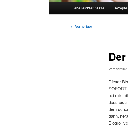
Hauptmenü
Lebe leichter Kurse
Rezepte
Beitragsnavigation
←
Vorheriger
Der
Veröffentlic
Dieser Blo
SOFORT die
bei mir mi
dass sie z
dem schoc
darin, her
Blogroll v