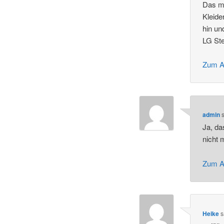
Das mu
Kleide
hin un
LG Ste
Zum A
admin
s
Ja, da
nicht 
Zum A
Heike
s