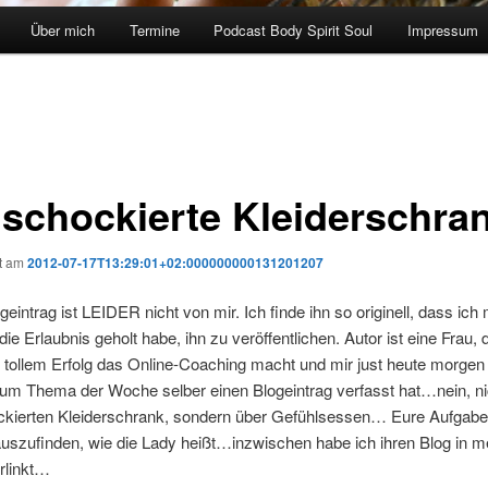
Über mich
Termine
Podcast Body Spirit Soul
Impressum
 schockierte Kleiderschra
ht am
2012-07-17T13:29:01+02:000000000131201207
geintrag ist LEIDER nicht von mir. Ich finde ihn so originell, dass ich 
 Erlaubnis geholt habe, ihn zu veröffentlichen. Autor ist eine Frau, 
t tollem Erfolg das Online-Coaching macht und mir just heute morgen 
um Thema der Woche selber einen Blogeintrag verfasst hat…nein, nic
kierten Kleiderschrank, sondern über Gefühlsessen… Eure Aufgabe
auszufinden, wie die Lady heißt…inzwischen habe ich ihren Blog in 
erlinkt…