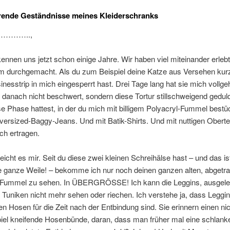
rende Geständnisse meines Kleiderschranks
……………..,
kennen uns jetzt schon einige Jahre. Wir haben viel miteinander erlebt
 durchgemacht. Als du zum Beispiel deine Katze aus Versehen kur
nesstrip in mich eingesperrt hast. Drei Tage lang hat sie mich vollgeh
danach nicht beschwert, sondern diese Tortur stillschweigend gedul
se Phase hattest, in der du mich mit billigem Polyacryl-Fummel bestüc
ersized-Baggy-Jeans. Und mit Batik-Shirts. Und mit nuttigen Obertei
ch ertragen.
eicht es mir. Seit du diese zwei kleinen Schreihälse hast – und das is
e ganze Weile! – bekomme ich nur noch deinen ganzen alten, abgetr
n Fummel zu sehen. In ÜBERGRÖSSE! Ich kann die Leggins, ausgele
Tuniken nicht mehr sehen oder riechen. Ich verstehe ja, dass Leggin
 Hosen für die Zeit nach der Entbindung sind. Sie erinnern einen nic
el kneifende Hosenbünde, daran, dass man früher mal eine schlanke