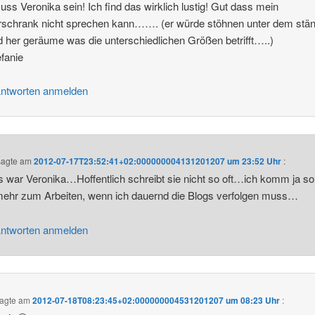
ss Veronika sein! Ich find das wirklich lustig! Gut dass mein
rschrank nicht sprechen kann……. (er würde stöhnen unter dem stä
d her geräume was die unterschiedlichen Größen betrifft…..)
fanie
ntworten anmelden
agte am
2012-07-17T23:52:41+02:000000004131201207 um 23:52 Uhr
:
s war Veronika…Hoffentlich schreibt sie nicht so oft…ich komm ja so
mehr zum Arbeiten, wenn ich dauernd die Blogs verfolgen muss…
ntworten anmelden
agte am
2012-07-18T08:23:45+02:000000004531201207 um 08:23 Uhr
: