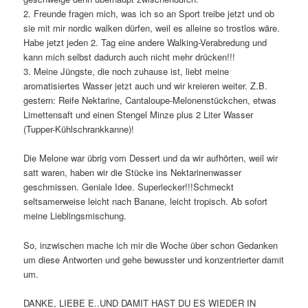
2. Freunde fragen mich, was ich so an Sport treibe jetzt und ob
sie mit mir nordic walken dürfen, weil es alleine so trostlos wäre.
Habe jetzt jeden 2. Tag eine andere Walking-Verabredung und
kann mich selbst dadurch auch nicht mehr drücken!!!
3. Meine Jüngste, die noch zuhause ist, liebt meine
aromatisiertes Wasser jetzt auch und wir kreieren weiter. Z.B.
gestern: Reife Nektarine, Cantaloupe-Melonenstückchen, etwas
Limettensaft und einen Stengel Minze plus 2 Liter Wasser
(Tupper-Kühlschrankkanne)!
Die Melone war übrig vom Dessert und da wir aufhörten, weil wir
satt waren, haben wir die Stücke ins Nektarinenwasser
geschmissen. Geniale Idee. Superlecker!!!Schmeckt
seltsamerweise leicht nach Banane, leicht tropisch. Ab sofort
meine Lieblingsmischung.
So, inzwischen mache ich mir die Woche über schon Gedanken
um diese Antworten und gehe bewusster und konzentrierter damit
um.
DANKE, LIEBE E..UND DAMIT HAST DU ES WIEDER IN