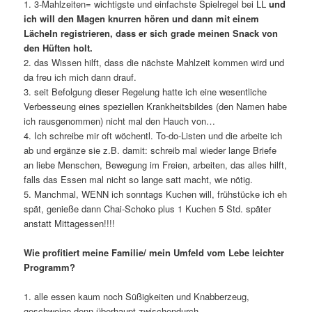
1. 3-Mahlzeiten= wichtigste und einfachste Spielregel bei LL
und
ich will den Magen knurren hören und dann mit einem
Lächeln registrieren, dass er sich grade meinen Snack von
den Hüften holt.
2. das Wissen hilft, dass die nächste Mahlzeit kommen wird und
da freu ich mich dann drauf.
3. seit Befolgung dieser Regelung hatte ich eine wesentliche
Verbesseung eines speziellen Krankheitsbildes (den Namen habe
ich rausgenommen) nicht mal den Hauch von…
4. Ich schreibe mir oft wöchentl. To-do-Listen und die arbeite ich
ab und ergänze sie z.B. damit: schreib mal wieder lange Briefe
an liebe Menschen, Bewegung im Freien, arbeiten, das alles hilft,
falls das Essen mal nicht so lange satt macht, wie nötig.
5. Manchmal, WENN ich sonntags Kuchen will, frühstücke ich eh
spät, genieße dann Chai-Schoko plus 1 Kuchen 5 Std. später
anstatt Mittagessen!!!!
Wie profitiert meine Familie/ mein Umfeld vom Lebe leichter
Programm?
1. alle essen kaum noch Süßigkeiten und Knabberzeug,
geschweige denn überhaupt zwischendurch.