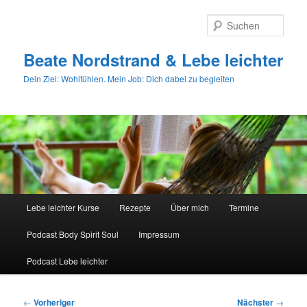
Zum
primären
Such
Inhalt
springen
Beate Nordstrand & Lebe leichter
Dein Ziel: Wohlfühlen. Mein Job: Dich dabei zu begleiten
Hauptmenü
Lebe leichter Kurse
Rezepte
Über mich
Termine
Podcast Body Spirit Soul
Impressum
Podcast Lebe leichter
Beitragsnavigation
←
Vorheriger
Nächster
→