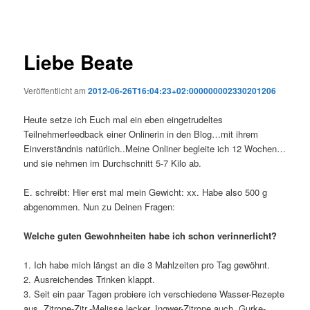
Liebe Beate
Veröffentlicht am
2012-06-26T16:04:23+02:000000002330201206
Heute setze ich Euch mal ein eben eingetrudeltes
Teilnehmerfeedback einer Onlinerin in den Blog…mit ihrem
Einverständnis natürlich..Meine Onliner begleite ich 12 Wochen…
und sie nehmen im Durchschnitt 5-7 Kilo ab.
E. schreibt: Hier erst mal mein Gewicht: xx.
Habe also 500 g
abgenommen. Nun zu Deinen Fragen:
Welche guten Gewohnheiten habe ich schon verinnerlicht?
1. Ich habe mich längst an die 3 Mahlzeiten pro Tag gewöhnt.
2. Ausreichendes Trinken klappt.
3. Seit ein paar Tagen probiere ich verschiedene Wasser-Rezepte
aus, Zitrone-Zitr.-Melisse lecker, Ingwer-Zitrone auch, Gurke-