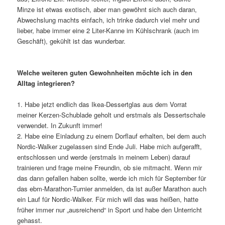
Minze ist etwas exotisch, aber man gewöhnt sich auch daran,
Abwechslung machts einfach, ich trinke dadurch viel mehr und
lieber, habe immer eine 2 Liter-Kanne im Kühlschrank (auch im
Geschäft), gekühlt ist das wunderbar.
Welche weiteren guten Gewohnheiten möchte ich in den
Alltag integrieren?
1. Habe jetzt endlich das Ikea-Dessertglas aus dem Vorrat
meiner Kerzen-Schublade geholt und erstmals als Dessertschale
verwendet. In Zukunft immer!
2. Habe eine Einladung zu einem Dorflauf erhalten, bei dem auch
Nordic-Walker zugelassen sind Ende Juli. Habe mich aufgerafft,
entschlossen und werde (erstmals in meinem Leben) darauf
trainieren und frage meine Freundin, ob sie mitmacht. Wenn mir
das dann gefallen haben sollte, werde ich mich für September für
das ebm-Marathon-Turnier anmelden, da ist außer Marathon auch
ein Lauf für Nordic-Walker. Für mich will das was heißen, hatte
früher immer nur „ausreichend“ in Sport und habe den Unterricht
gehasst.