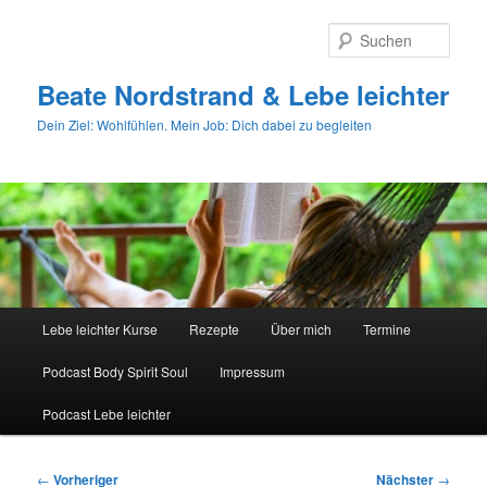
Zum
primären
Such
Inhalt
springen
Beate Nordstrand & Lebe leichter
Dein Ziel: Wohlfühlen. Mein Job: Dich dabei zu begleiten
Hauptmenü
Lebe leichter Kurse
Rezepte
Über mich
Termine
Podcast Body Spirit Soul
Impressum
Podcast Lebe leichter
Beitragsnavigation
←
Vorheriger
Nächster
→