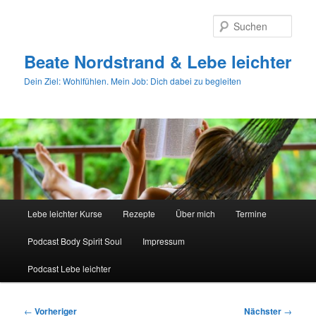
Zum
primären
Such
Inhalt
springen
Beate Nordstrand & Lebe leichter
Dein Ziel: Wohlfühlen. Mein Job: Dich dabei zu begleiten
Hauptmenü
Lebe leichter Kurse
Rezepte
Über mich
Termine
Podcast Body Spirit Soul
Impressum
Podcast Lebe leichter
Beitragsnavigation
←
Vorheriger
Nächster
→