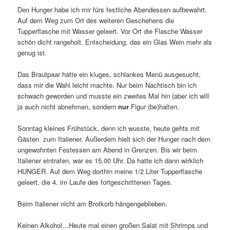
Den Hunger habe ich mir fürs festliche Abendessen aufbewahrt.
Auf dem Weg zum Ort des weiteren Geschehens die
Tupperflasche mit Wasser geleert. Vor Ort die Flasche Wasser
schön dicht rangeholt. Entscheidung, das ein Glas Wein mehr als
genug ist.
Das Brautpaar hatte ein kluges, schlankes Menü ausgesucht,
dass mir die Wahl leicht machte. Nur beim Nachtisch bin ich
schwach geworden und musste ein zweites Mal hin (aber ich will
ja auch nicht abnehmen, sondern
nur
Figur (be)halten.
Sonntag kleines Frühstück, denn ich wusste, heute gehts mit
Gästen zum Italiener. Außerdem hielt sich der Hunger nach dem
ungewohnten Festessen am Abend in Grenzen. Bis wir beim
Italiener eintrafen, war es 15.00 Uhr. Da hatte ich dann wirklich
HUNGER. Auf dem Weg dorthin meine 1/2 Liter Tupperflasche
geleert, die 4. im Laufe des fortgeschrittenen Tages.
Beim Italiener nicht am Brotkorb hängengeblieben.
Keinen Alkohol…Heute mal einen großen Salat mit Shrimps und