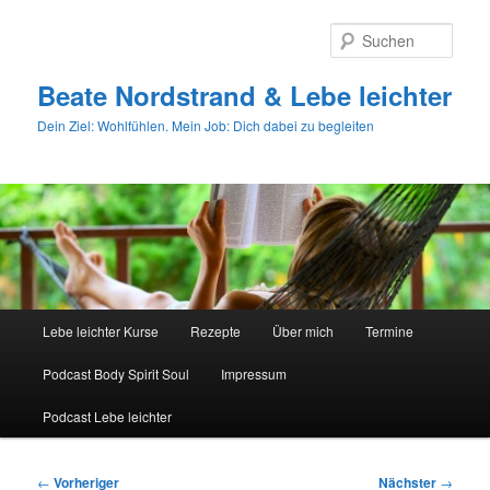
Zum
primären
Such
Inhalt
springen
Beate Nordstrand & Lebe leichter
Dein Ziel: Wohlfühlen. Mein Job: Dich dabei zu begleiten
Hauptmenü
Lebe leichter Kurse
Rezepte
Über mich
Termine
Podcast Body Spirit Soul
Impressum
Podcast Lebe leichter
Beitragsnavigation
←
Vorheriger
Nächster
→