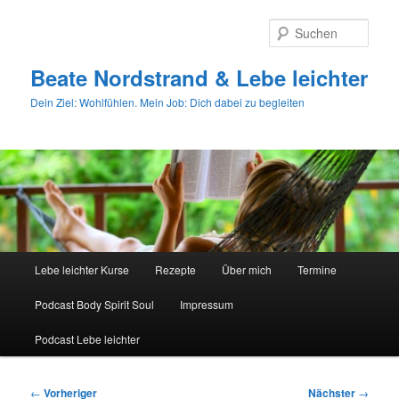
Zum
primären
Such
Inhalt
springen
Beate Nordstrand & Lebe leichter
Dein Ziel: Wohlfühlen. Mein Job: Dich dabei zu begleiten
Hauptmenü
Lebe leichter Kurse
Rezepte
Über mich
Termine
Podcast Body Spirit Soul
Impressum
Podcast Lebe leichter
Beitragsnavigation
←
Vorheriger
Nächster
→