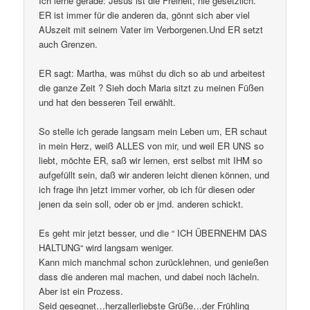
Ich lerne gerade: Jesus ist die Freiheit, nie gesetzlich.
ER ist immer für die anderen da, gönnt sich aber viel
AUszeit mit seinem Vater im Verborgenen.Und ER setzt
auch Grenzen.
ER sagt: Martha, was mühst du dich so ab und arbeitest
die ganze Zeit ? Sieh doch Maria sitzt zu meinen Füßen
und hat den besseren Teil erwählt.
So stelle ich gerade langsam mein Leben um, ER schaut
in mein Herz, weiß ALLES von mir, und weil ER UNS so
liebt, möchte ER, saß wir lernen, erst selbst mit IHM so
aufgefüllt sein, daß wir anderen leicht dienen können, und
ich frage ihn jetzt immer vorher, ob ich für diesen oder
jenen da sein soll, oder ob er jmd. anderen schickt.
Es geht mir jetzt besser, und die “ ICH ÜBERNEHM DAS
HALTUNG“ wird langsam weniger.
Kann mich manchmal schon zurücklehnen, und genießen
dass die anderen mal machen, und dabei noch lächeln.
Aber ist ein Prozess.
Seid gesegnet…herzallerliebste Grüße…der Frühling