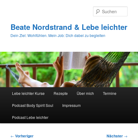
Zum
primären
Such
Inhalt
springen
Beate Nordstrand & Lebe leichter
Dein Ziel: Wohlfühlen. Mein Job: Dich dabei zu begleiten
Hauptmenü
Lebe leichter Kurse
Rezepte
Über mich
Termine
Podcast Body Spirit Soul
Impressum
Podcast Lebe leichter
Beitragsnavigation
←
Vorheriger
Nächster
→