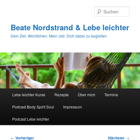
Zum
primären
Such
Inhalt
springen
Beate Nordstrand & Lebe leichter
Dein Ziel: Wohlfühlen. Mein Job: Dich dabei zu begleiten
Hauptmenü
Lebe leichter Kurse
Rezepte
Über mich
Termine
Podcast Body Spirit Soul
Impressum
Podcast Lebe leichter
Beitragsnavigation
←
Vorheriger
Nächster
→