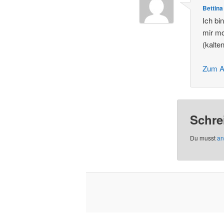
Bettina
Ich bi
mir m
(kalte
Zum A
Schre
Du musst
an