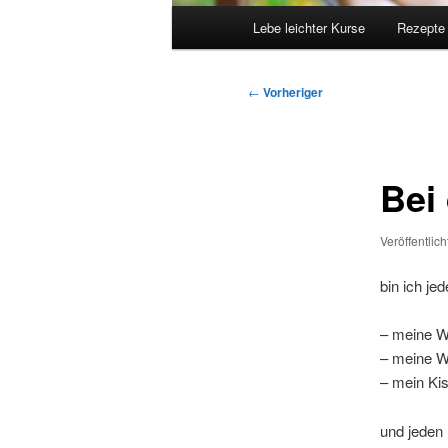
Hauptmenü
Lebe leichter Kurse
Rezepte
Beitragsnavigation
←
Vorheriger
Bei 
Veröffentlic
bin ich j
– meine W
– meine 
– mein Ki
und jeden