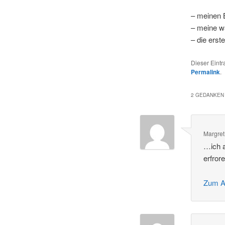
– meinen 
– meine 
– die erst
Dieser Eint
Permalink
.
2 GEDANKEN 
Margret
…ich a
erfror
Zum A