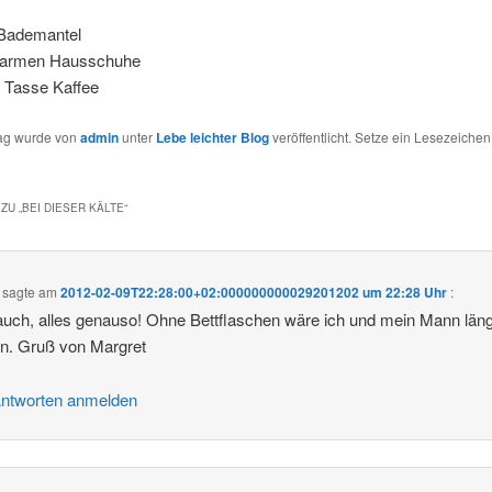
Bademantel
warmen Hausschuhe
e Tasse Kaffee
rag wurde von
admin
unter
Lebe leichter Blog
veröffentlicht. Setze ein Lesezeichen
ZU „
BEI DIESER KÄLTE
“
sagte am
2012-02-09T22:28:00+02:000000000029201202 um 22:28 Uhr
:
uch, alles genauso! Ohne Bettflaschen wäre ich und mein Mann län
en. Gruß von Margret
ntworten anmelden