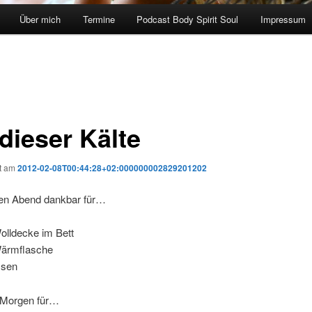
Über mich
Termine
Podcast Body Spirit Soul
Impressum
dieser Kälte
ht am
2012-02-08T00:44:28+02:000000002829201202
eden Abend dankbar für…
olldecke im Bett
Wärmflasche
ssen
 Morgen für…