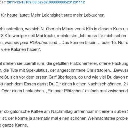
ht am
2011-12-15T09:08:52+02:000000005231201112
für heute lautet: Mehr Leichtigkeit statt mehr Lebkuchen.
lusstreffen, wo sich N. über ein Minus von 4 Kilo in diesem Kurs u
8 Kilo weniger seit Mai freute, meinte sie: „Ich muss für mich schon
en, was
ein paar Plätzchen
sind…Das können 5 sein… oder 15. Nur 
 viele Kalorien haben“.
stehen sie überall rum, die gefüllten Plätzchenteller, offene Packun
 die Tüte mit Spekulatius, der angeschnittene Christstollen…Bewus
eißt, sich vor dem ersten Griff überlegen, ob und wie viel Du davon
rekt nach dem Essen darfst Du Dir einen kleinen Nachtisch gönnen. 2-
. Oder einen Lebkuchen. „Ein paar Plätzchen“ einfach mal zwischend
er obligatorische Kaffee am Nachmittag untrennbar mit einem süßen
ist, der könnte ja alternativ mal einen schönen Weihnachtstee probie
e ganze Kanne.