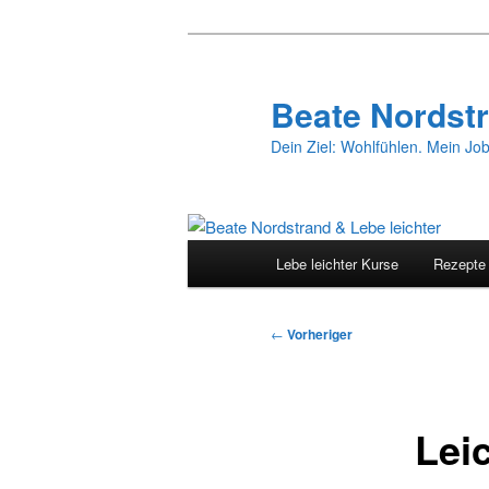
Zum
primären
Inhalt
Beate Nordstr
springen
Dein Ziel: Wohlfühlen. Mein Job
Hauptmenü
Lebe leichter Kurse
Rezepte
Beitragsnavigation
←
Vorheriger
Lei