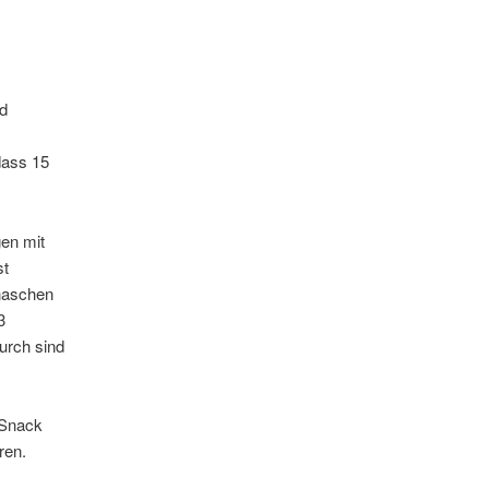
nd
dass 15
gen mit
st
 naschen
3
urch sind
 Snack
ren.