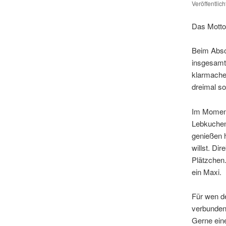
Veröffentlic
Das Motto 
Beim Absch
insgesamt 
klarmach
dreimal so
Im Moment 
Lebkuchen,
genießen h
willst. Di
Plätzchen
ein Maxi.
Für wen d
verbunden 
Gerne ein