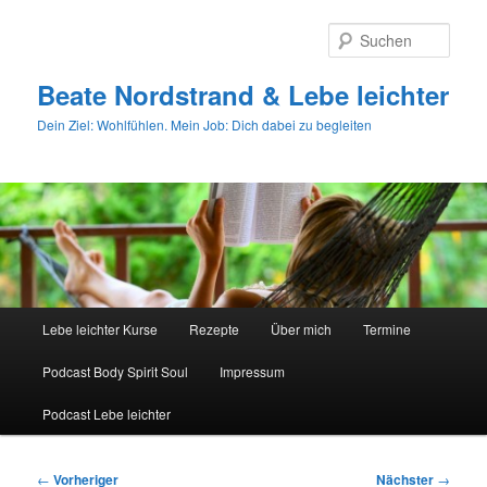
Zum
primären
Such
Inhalt
springen
Beate Nordstrand & Lebe leichter
Dein Ziel: Wohlfühlen. Mein Job: Dich dabei zu begleiten
Hauptmenü
Lebe leichter Kurse
Rezepte
Über mich
Termine
Podcast Body Spirit Soul
Impressum
Podcast Lebe leichter
Beitragsnavigation
←
Vorheriger
Nächster
→