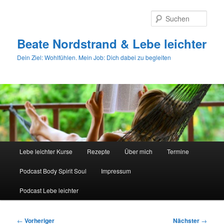
Zum
primären
Such
Inhalt
springen
Beate Nordstrand & Lebe leichter
Dein Ziel: Wohlfühlen. Mein Job: Dich dabei zu begleiten
Hauptmenü
Lebe leichter Kurse
Rezepte
Über mich
Termine
Podcast Body Spirit Soul
Impressum
Podcast Lebe leichter
Beitragsnavigation
←
Vorheriger
Nächster
→