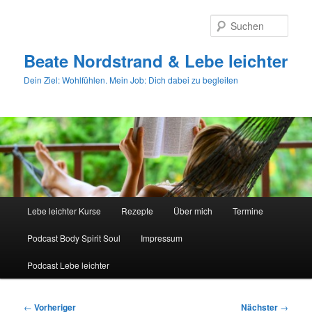
Zum
primären
Such
Inhalt
springen
Beate Nordstrand & Lebe leichter
Dein Ziel: Wohlfühlen. Mein Job: Dich dabei zu begleiten
Hauptmenü
Lebe leichter Kurse
Rezepte
Über mich
Termine
Podcast Body Spirit Soul
Impressum
Podcast Lebe leichter
Beitragsnavigation
←
Vorheriger
Nächster
→