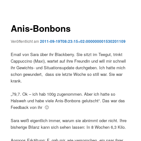
Anis-Bonbons
Veröffentlicht am
2011-09-19T08:23:15+02:000000001530201109
Email von Sara über ihr Blackberry. Sie sitzt im Teegut, trinkt
Cappuccino (Maxi), wartet auf ihre Freundin und will mir schnell
ihr Gewichts- und Situationsupdate durchgeben. Ich hatte mich
schon gewundert, dass sie letzte Woche so still war. Sie war
krank.
„79,7. Ok – ich hab 100g zugenommen. Aber ich hatte so
Halsweh und habe viele Anis-Bonbons gelutscht“. Das war das
Feedback von ihr 🙁
Sara weiß eigentlich immer, warum sie abnimmt oder nicht. Ihre
bisherige Bilanz kann sich sehen lassen: In 8 Wochen 6,3 Kilo.
Apropos Erkältung: F. gab mir, wie versprochen, ein paar ihrer