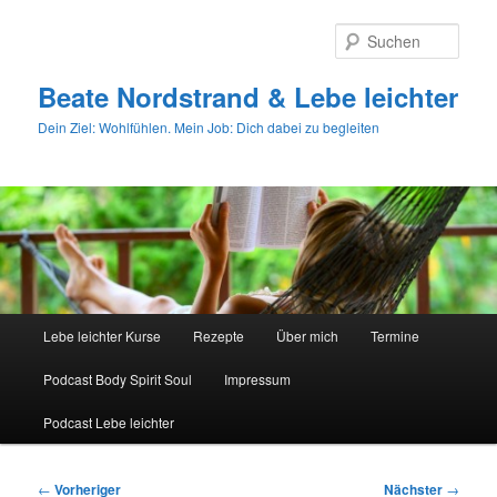
Zum
primären
Such
Inhalt
springen
Beate Nordstrand & Lebe leichter
Dein Ziel: Wohlfühlen. Mein Job: Dich dabei zu begleiten
Hauptmenü
Lebe leichter Kurse
Rezepte
Über mich
Termine
Podcast Body Spirit Soul
Impressum
Podcast Lebe leichter
Beitragsnavigation
←
Vorheriger
Nächster
→