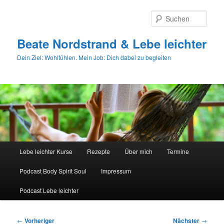
Zum
primären
Such
Inhalt
springen
Beate Nordstrand & Lebe leichter
Dein Ziel: Wohlfühlen. Mein Job: Dich dabei zu begleiten
Hauptmenü
Lebe leichter Kurse
Rezepte
Über mich
Termine
Podcast Body Spirit Soul
Impressum
Podcast Lebe leichter
Beitragsnavigation
←
Vorheriger
Nächster
→