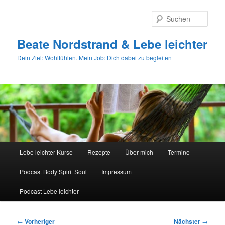
Zum
primären
Such
Inhalt
springen
Beate Nordstrand & Lebe leichter
Dein Ziel: Wohlfühlen. Mein Job: Dich dabei zu begleiten
Hauptmenü
Lebe leichter Kurse
Rezepte
Über mich
Termine
Podcast Body Spirit Soul
Impressum
Podcast Lebe leichter
Beitragsnavigation
←
Vorheriger
Nächster
→