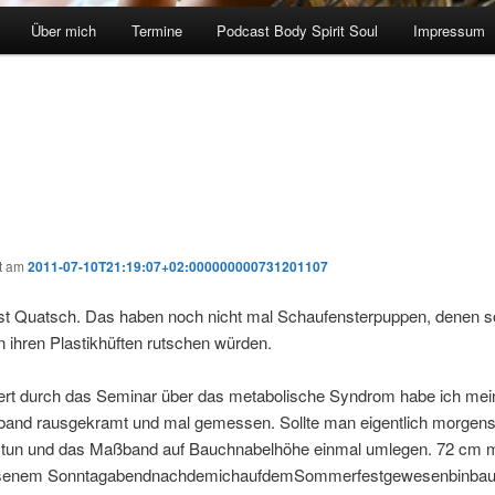
Über mich
Termine
Podcast Body Spirit Soul
Impressum
ht am
2011-07-10T21:19:07+02:000000000731201107
ist Quatsch. Das haben noch nicht mal Schaufensterpuppen, denen s
n ihren Plastikhüften rutschen würden.
siert durch das Seminar über das metabolische Syndrom habe ich mei
band rausgekramt und mal gemessen. Sollte man eigentlich morgen
 tun und das Maßband auf Bauchnabelhöhe einmal umlegen. 72 cm m
ssenem SonntagabendnachdemichaufdemSommerfestgewesenbinbauc