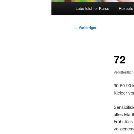
Hauptmenü
Lebe leichter Kurse
Rezepte
Beitragsnavigation
←
Vorheriger
72
Veröffentlic
90-60-90 
Kleider vo
Sensibili
altes Maß
Frühstück
vollgege