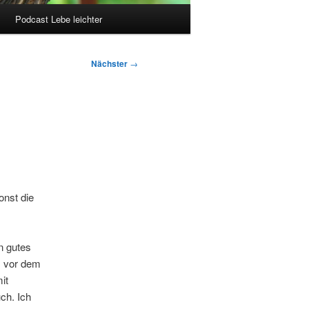
Podcast Lebe leichter
Nächster
→
onst die
n gutes
s vor dem
it
h. Ich