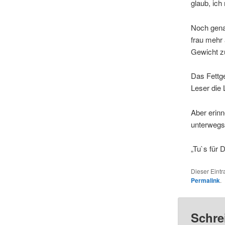
glaub, ic
Noch genau
frau mehr 
Gewicht z
Das Fettg
Leser die 
Aber erinn
unterwegs 
„Tu`s für D
Dieser Eint
Permalink
.
Schre