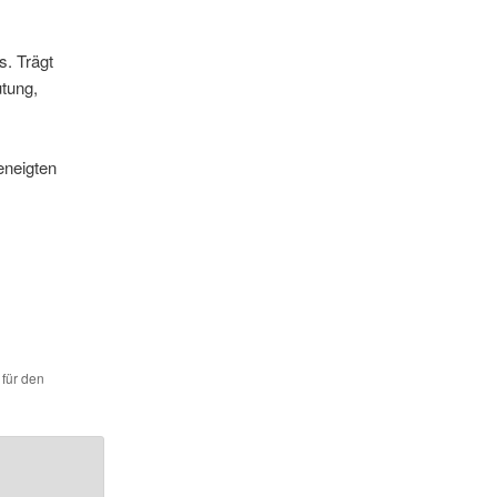
s. Trägt
utung,
eneigten
 für den