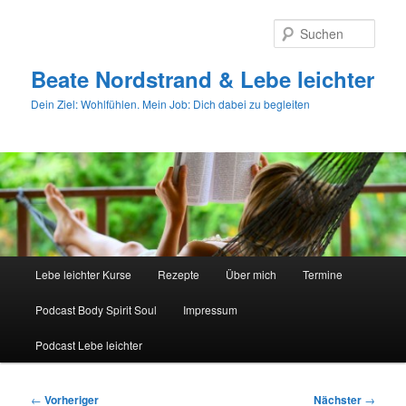
Zum
primären
Such
Inhalt
springen
Beate Nordstrand & Lebe leichter
Dein Ziel: Wohlfühlen. Mein Job: Dich dabei zu begleiten
Hauptmenü
Lebe leichter Kurse
Rezepte
Über mich
Termine
Podcast Body Spirit Soul
Impressum
Podcast Lebe leichter
Beitragsnavigation
←
Vorheriger
Nächster
→