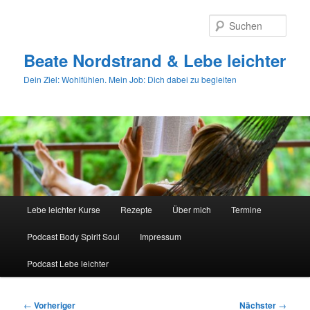
Zum
primären
Such
Inhalt
springen
Beate Nordstrand & Lebe leichter
Dein Ziel: Wohlfühlen. Mein Job: Dich dabei zu begleiten
Hauptmenü
Lebe leichter Kurse
Rezepte
Über mich
Termine
Podcast Body Spirit Soul
Impressum
Podcast Lebe leichter
Beitragsnavigation
←
Vorheriger
Nächster
→