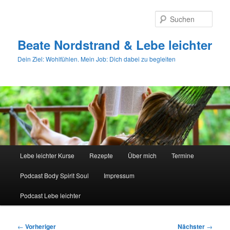
Zum
primären
Such
Inhalt
springen
Beate Nordstrand & Lebe leichter
Dein Ziel: Wohlfühlen. Mein Job: Dich dabei zu begleiten
Hauptmenü
Lebe leichter Kurse
Rezepte
Über mich
Termine
Podcast Body Spirit Soul
Impressum
Podcast Lebe leichter
Beitragsnavigation
←
Vorheriger
Nächster
→