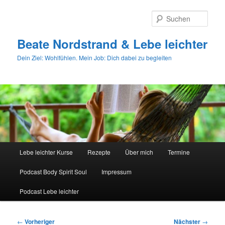
Zum
primären
Such
Inhalt
springen
Beate Nordstrand & Lebe leichter
Dein Ziel: Wohlfühlen. Mein Job: Dich dabei zu begleiten
Hauptmenü
Lebe leichter Kurse
Rezepte
Über mich
Termine
Podcast Body Spirit Soul
Impressum
Podcast Lebe leichter
Beitragsnavigation
←
Vorheriger
Nächster
→