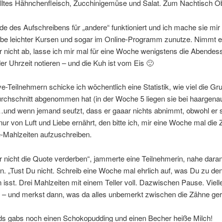
illtes Hähnchenfleisch, Zucchinigemüse und Salat. Zum Nachtisch O
e des Aufschreibens für „andere“ funktioniert und ich mache sie mir
be leichter Kursen und sogar im Online-Programm zunutze. Nimmt e
 nicht ab, lasse ich mir mal für eine Woche wenigstens die Abendess
der Uhrzeit notieren – und die Kuh ist vom Eis 🙂
e-Teilnehmern schicke ich wöchentlich eine Statistik, wie viel die Gr
urchschnitt abgenommen hat (in der Woche 5 liegen sie bei haargenau
…und wenn jemand seufzt, dass er gaaar nichts abnimmt, obwohl er 
 nur von Luft und Liebe ernährt, den bitte ich, mir eine Woche mal die 
e-Mahlzeiten aufzuschreiben.
Dir nicht die Quote verderben“, jammerte eine Teilnehmerin, nahe daran
. „Tust Du nicht. Schreib eine Woche mal ehrlich auf, was Du zu den
 isst. Drei Mahlzeiten mit einem Teller voll. Dazwischen Pause. Vielle
 – und merkst dann, was da alles unbemerkt zwischen die Zähne gera
ds gabs noch einen Schokopudding und einen Becher heiße Milch!