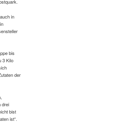
bstquark.
 auch in
in
ensteller
uppe bis
 3 Kilo
sich
Zutaten der
,
 drei
icht bist
ten ist“.