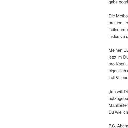
gabs gegr
Die Method
meinen Le
Teilnehmer
inklusive 
Meinen Liv
jetzt im D
pro Kopf)
eigentlich
Luft&Lieb
„Ich will 
aufzugeben
Mahlzeiten
Du wie ich
P.S. Aben