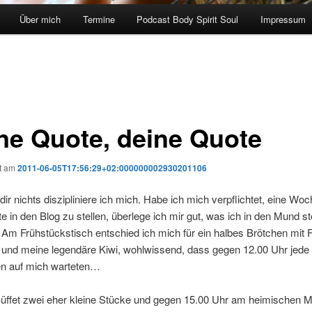
Über mich
Termine
Podcast Body Spirit Soul
Impressum
ne Quote, deine Quote
ht am
2011-06-05T17:56:29+02:000000002930201106
 dir nichts diszipliniere ich mich. Habe ich mich verpflichtet, eine Wo
e in den Blog zu stellen, überlege ich mir gut, was ich in den Mund s
 Am Frühstückstisch entschied ich mich für ein halbes Brötchen mit 
 und meine legendäre Kiwi, wohlwissend, dass gegen 12.00 Uhr jed
en auf mich warteten…
üffet zwei eher kleine Stücke und gegen 15.00 Uhr am heimischen Mi