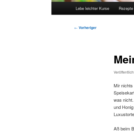
Hauptmenü
Lebe leichter Kurse
Rezepte
Beitragsnavigation
←
Vorheriger
Mei
Veröffentlic
Mir nichts
Speisekart
was nicht.
und Honig
Luxustort
Aß beim B