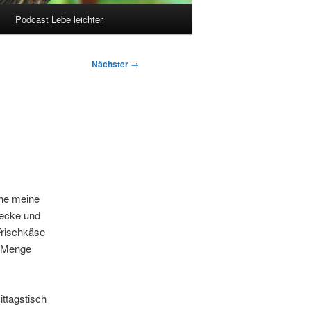
Podcast Lebe leichter
Nächster
→
che meine
tecke und
Frischkäse
e Menge
ttagstisch