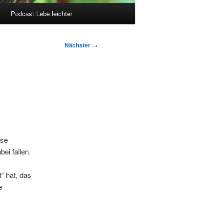
Podcast Lebe leichter
Nächster
→
sse
ei fallen.
“ hat, das
e