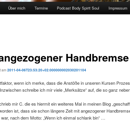
Über mich
Termine
Podcast Body Spirit Soul
Impressum
 angezogener Handbremse
ht am
2011-04-06T23:53:20+02:000000002030201104
faktor, wenn ich merke, dass die Anstöße in unseren Kursen Proze
Inzwischen schreibe ich mir viele „Merksätze“ auf, die so ganz nebenb
hrieb mir C. die es hiermit ein weiteres Mal in meinen Blog „geschafft
eworden ist, dass sie schon längere Zeit mit angezogener Handbrems
 war, nach dem Motto: „Wenn ich einmal schlank bin“ …