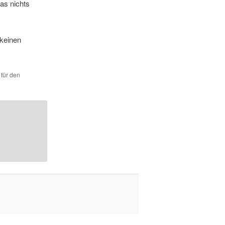
as nichts
 keinen
 für den