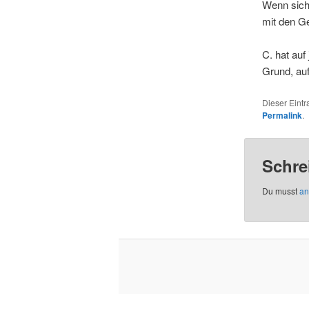
Wenn sich
mit den G
C. hat auf
Grund, auf
Dieser Eint
Permalink
.
Schre
Du musst
an