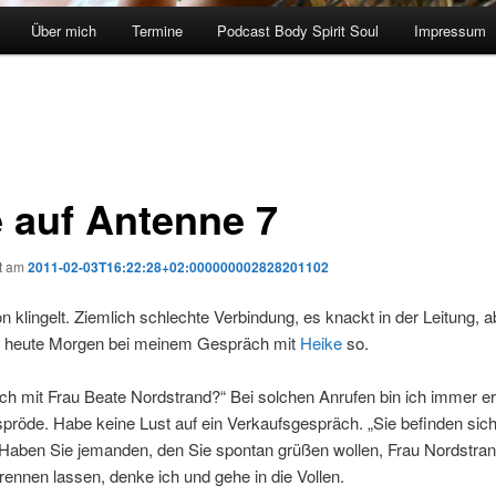
Über mich
Termine
Podcast Body Spirit Soul
Impressum
e auf Antenne 7
ht am
2011-02-03T16:22:28+02:000000002828201102
n klingelt. Ziemlich schlechte Verbindung, es knackt in der Leitung, 
 heute Morgen bei meinem Gespräch mit
Heike
so.
ch mit Frau Beate Nordstrand?“ Bei solchen Anrufen bin ich immer er
pröde. Habe keine Lust auf ein Verkaufsgespräch. „Sie befinden sich 
Haben Sie jemanden, den Sie spontan grüßen wollen, Frau Nordstra
rennen lassen, denke ich und gehe in die Vollen.