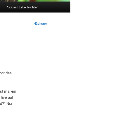
Podcast Lebe leichter
Nächster
→
aber das
st mal ein
live auf
nd?“ Nur