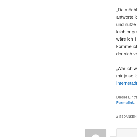
„Da möchte
antworte i
und nutze 
leichter 
wäre ich 1
komme ich
der sich 
„War ich w
mir ja so 
Internetad
Dieser Eint
Permalink
.
2 GEDANKEN 