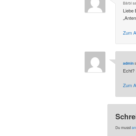
Bärbl
s
Liebe 
„Anten
Zum A
admin
s
Echt? 
Zum A
Schre
Du musst
an