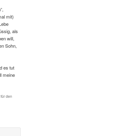
“,
al mit)
 Lebe
ssig, als
n will,
en Sohn,
d es tut
ll meine
 für den