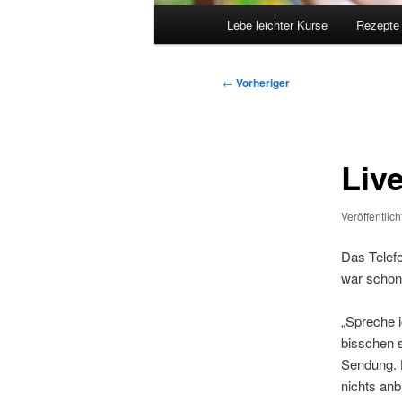
Hauptmenü
Lebe leichter Kurse
Rezepte
Beitragsnavigation
←
Vorheriger
Liv
Veröffentlic
Das Telefo
war schon
„Spreche i
bisschen s
Sendung. 
nichts anb