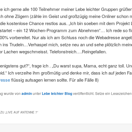
 ich gerne alle 100 Teilnehmer meiner Lebe leichter Gruppen grüßen
ch ohne Zögern (zähle im Geist und großzügig meine Onliner schon m
die kostenlose Chance restlos aus. „Ich bin soeben mit dem Projekt
gestartet – ein 12 Wochen-Programm zum Abnehmen“… Ich rede so flü
00% vorbereitet. Nur als ich am Schluss noch die Webadresse angebe
 ins Trudeln…Verhaspel mich, setze neu an und sehe plötzlich mein
vor Lachen wegschmeisst. Telefonstreich….Reingefallen.
enigstens gut?“, frage ich . „Du warst supa, Mama, echt ganz toll. Un
leid.“ Ich verzeihe ihm großmütig und denke mir, dass ich auf jeden Fa
resse
flüssig aufsagen lernen sollte. Für alle Fälle 8)
rag wurde von
admin
unter
Lebe leichter Blog
veröffentlicht. Setze ein Lesezeichen
ZU „
LIVE AUF ANTENNE 7
“