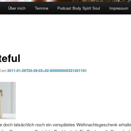
Über mich
Termine
Podcast Body Spirit Soul
Impressum
teful
ht am
2011-01-29T20:39:03+02:000000000331201101
e doch tatsächlich noch ein verspätetes Weihnachtsgeschenk erhalte