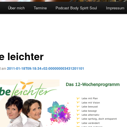
Über mich
Termine
Podcast Body Spirit Soul
Impressum
e leichter
ht am
2011-01-18T09:18:34+02:000000003431201101