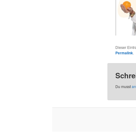
Dieser Eint
Permalink
.
Schre
Du musst
an