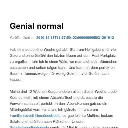
Genial normal
Veröffentlicht am
2010-12-18T11:37:50+02:000000005031201012
Hab eine so schöne Woche gehabt. Statt am Heiligabend für viel
Geld und ohne Gefühl den letzten Baum auf dem Real-Parkplatz
zu ergattern, fuhr ich in einen Wald, wo man sich sein Bäumchen
aussuchen und selber sägen kann. Und kam mit dem perfekten
Baum + Tannenzweigen für wenig Geld mit viel Gefühl nach
Hause.
Meine drei 12-Wochen-Kurse endeten alle in dieser Woche. Jeder
Kurs schließt mit einem Abschlußfest und da passte die
Vorweihnachtszeit perfekt. In den Abendkursen gab es ein
Mitbringbüffet vom Feinsten. Ich glänzte mit unserem
Familienfavorit Gemüsestrudel
, es gab leichte Muffins, leckere
Salate und natürlich auch Plätzchen. Unsere
Schokoladenliebhaberin
sorgte für Mini-Pralinen und es gab sogar