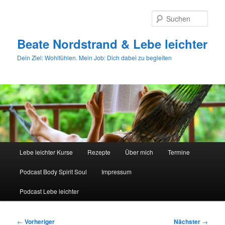
Zum
primären
Such
Inhalt
springen
Beate Nordstrand & Lebe leichter
Dein Ziel: Wohlfühlen. Mein Job: Dich dabei zu begleiten
Hauptmenü
Lebe leichter Kurse
Rezepte
Über mich
Termine
Podcast Body Spirit Soul
Impressum
Podcast Lebe leichter
Beitragsnavigation
←
Vorheriger
Nächster
→