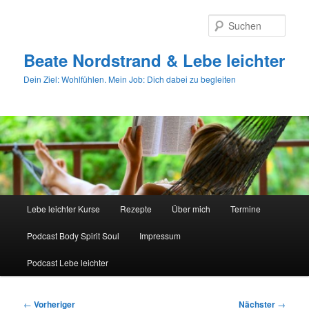
Zum
primären
Such
Inhalt
springen
Beate Nordstrand & Lebe leichter
Dein Ziel: Wohlfühlen. Mein Job: Dich dabei zu begleiten
Hauptmenü
Lebe leichter Kurse
Rezepte
Über mich
Termine
Podcast Body Spirit Soul
Impressum
Podcast Lebe leichter
Beitragsnavigation
←
Vorheriger
Nächster
→