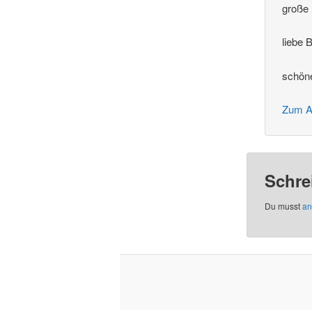
große 
liebe 
schön
Zum A
Schre
Du musst
an