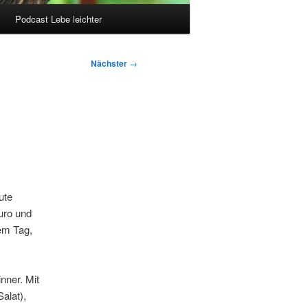
Podcast Lebe leichter
Nächster
→
ute
Euro und
nem Tag,
nner. Mit
alat),