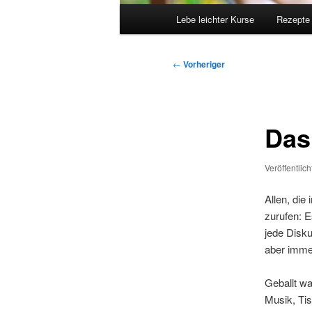
Hauptmenü
Lebe leichter Kurse
Rezepte
Beitragsnavigation
←
Vorheriger
Das
Veröffentlic
Allen, di
zurufen: E
jede Disku
aber immer
Geballt wa
Musik, Tis