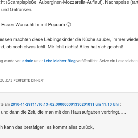
ht (Scampispieße, Auberginen-Mozzarella-Auflauf), Nachspeise (tar
) und Getränken.
Essen Wunschfilm mit Popcorn 🙂
ssen machten diese Lieblingskinder die Küche sauber, immer wiede
d, ob noch etwas fehlt. Mir fehlt nichts! Alles hat sich gelohnt!
rag wurde von
admin
unter
Lebe leichter Blog
veröffentlicht. Setze ein Lesezeichen
ZU „
DAS PERFEKTE DINNER
“
gte am
2010-11-29T11:10:13+02:000000001330201011 um 11:10 Uhr
:
, und dann die Zeit, die man mit den Hausaufgaben verbringt…..
ch kann das bestätigen: es kommt alles zurück,