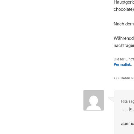
Hauptgeric
chocolate
Nach dem 
Währendde
nachfragen
Dieser Eint
Permalink
.
2 GEDANKEN 
Rita
sa
….. ja
aber i