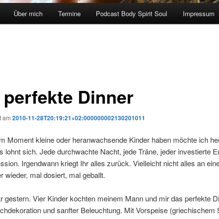
Über mich
Termine
Podcast Body Spirit Soul
Impressum
 perfekte Dinner
ht am
2010-11-28T20:19:21+02:000000002130201011
e im Moment kleine oder heranwachsende Kinder haben möchte ich he
s lohnt sich. Jede durchwachte Nacht, jede Träne, jeder investierte 
ssion. Irgendwann kriegt Ihr alles zurück. Vielleicht nicht alles an ei
 wieder, mal dosiert, mal geballt.
r gestern. Vier Kinder kochten meinem Mann und mir das perfekte Di
chdekoration und sanfter Beleuchtung. Mit Vorspeise (griechischem S