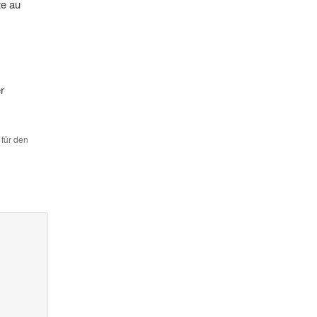
te au
r
 für den