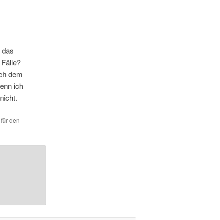
s das
e Fälle?
ach dem
wenn ich
nicht.
 für den