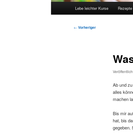
Hauptmenü
Lebe leichter Kurse
Rezepte
Beitragsnavigation
←
Vorheriger
Was 
Veröffentlic
Ab und zu
alles könn
machen las
Bis mir au
hat, bis d
gegeben. S