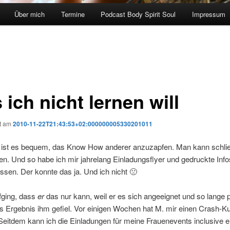
Über mich
Termine
Podcast Body Spirit Soul
Impressum
ich nicht lernen will
ht am
2010-11-22T21:43:53+02:000000005330201011
 ist es bequem, das Know How anderer anzuzapfen. Man kann schließ
en. Und so habe ich mir jahrelang Einladungsflyer und gedruckte Inf
sen. Der konnte das ja. Und ich nicht 🙁
fging, dass
er
das nur kann, weil er es sich angeeignet und so lange p
as Ergebnis ihm gefiel. Vor einigen Wochen hat M. mir einen Crash-K
eitdem kann ich die Einladungen für meine Frauenevents inclusive e