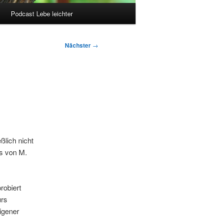
Podcast Lebe leichter
Nächster
→
lich nicht
os von M.
robiert
urs
igener