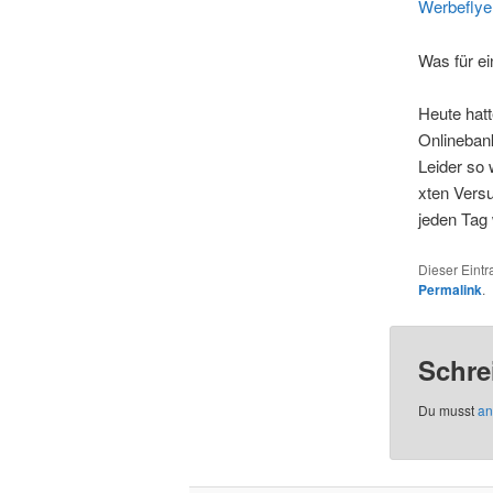
Werbeflye
Was für ei
Heute hat
Onlinebank
Leider so 
xten Versu
jeden Tag 
Dieser Eint
Permalink
.
Schre
Du musst
an