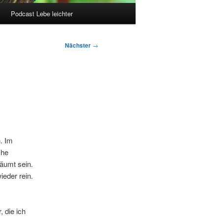
Podcast Lebe leichter
Nächster
→
. Im
che
äumt sein.
eder rein.
 die ich