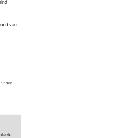
sind
band von
 für den
eldete