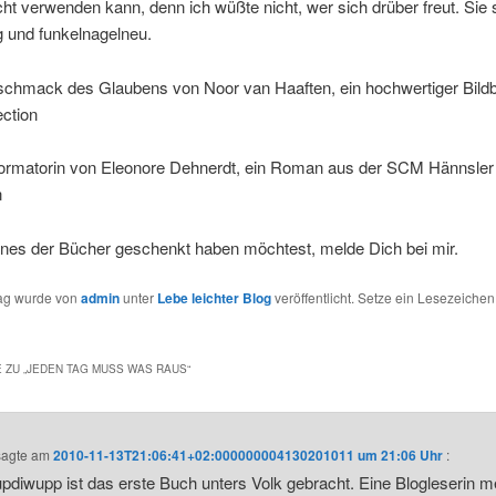
ht verwenden kann, denn ich wüßte nicht, wer sich drüber freut. Sie 
g und funkelnagelneu.
schmack des Glaubens von Noor van Haaften, ein hochwertiger Bild
ction
formatorin von Eleonore Dehnerdt, ein Roman aus der SCM Hännsler
n
ines der Bücher geschenkt haben möchtest, melde Dich bei mir.
rag wurde von
admin
unter
Lebe leichter Blog
veröffentlicht. Setze ein Lesezeichen
 ZU „
JEDEN TAG MUSS WAS RAUS
“
agte am
2010-11-13T21:06:41+02:000000004130201011 um 21:06 Uhr
:
diwupp ist das erste Buch unters Volk gebracht. Eine Blogleserin m