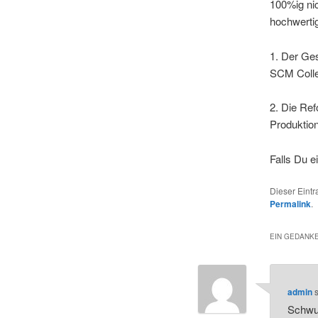
100%ig nic
hochwerti
1. Der Ge
SCM Colle
2. Die Re
Produktio
Falls Du e
Dieser Eint
Permalink
.
EIN GEDANKE
admin
s
Schwup