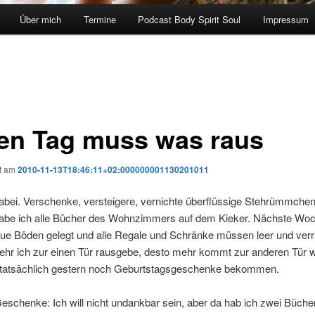
Über mich
Termine
Podcast Body Spirit Soul
Impressum
en Tag muss was raus
ht am
2010-11-13T18:46:11+02:000000001130201011
dabei. Verschenke, versteigere, vernichte überflüssige Stehrümmchen
be ich alle Bücher des Wohnzimmers auf dem Kieker. Nächste Wo
ue Böden gelegt und alle Regale und Schränke müssen leer und verr
hr ich zur einen Tür rausgebe, desto mehr kommt zur anderen Tür wi
tatsächlich gestern noch Geburtstagsgeschenke bekommen.
schenke: Ich will nicht undankbar sein, aber da hab ich zwei Bücher,