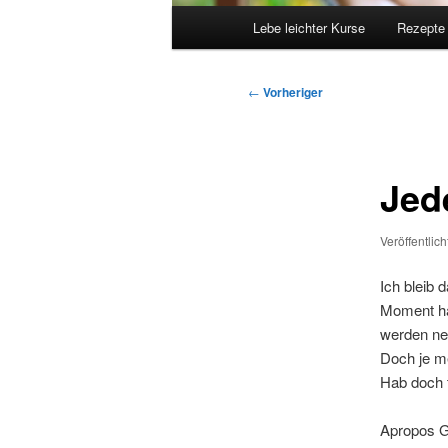
Hauptmenü
Lebe leichter Kurse
Rezepte
Beitragsnavigation
←
Vorheriger
Jed
Veröffentlic
Ich bleib 
Moment ha
werden ne
Doch je me
Hab doch 
Apropos Ge