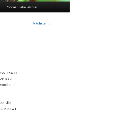
Podcast Lebe leichter
Nächster
→
 Noch kann
bensstil
kommt mir
ber die
tranken wir