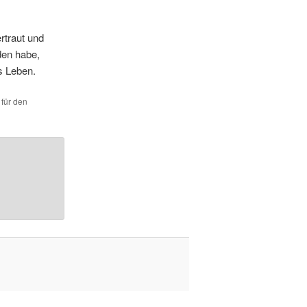
rtraut und
den habe,
es Leben.
 für den