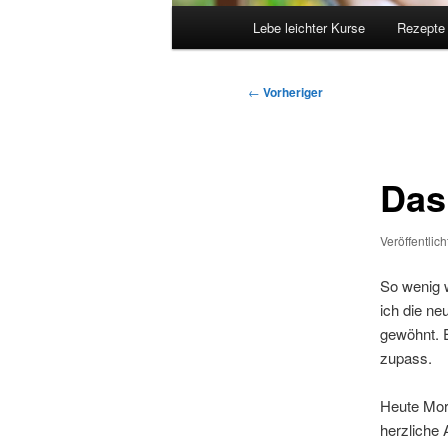
Hauptmenü
Lebe leichter Kurse
Rezepte
Beitragsnavigation
←
Vorheriger
Das
Veröffentlic
So wenig w
ich die ne
gewöhnt. E
zupass.
Heute Morg
herzliche 