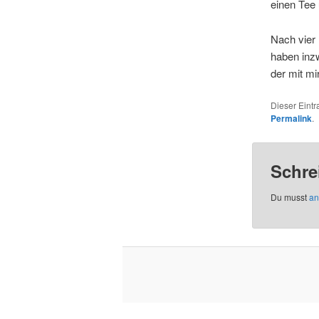
einen Tee
Nach vier 
haben inz
der mit mi
Dieser Eint
Permalink
.
Schre
Du musst
an