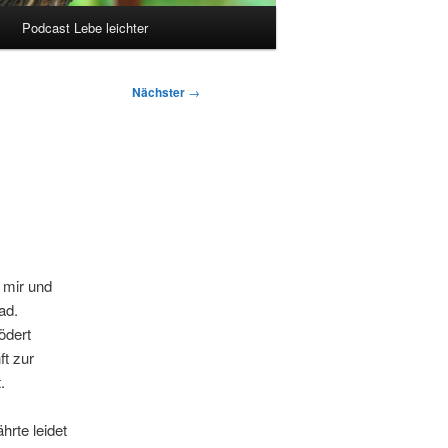
Podcast Lebe leichter
Nächster
→
 mir und
ad.
ödert
ft zur
.
rte leidet