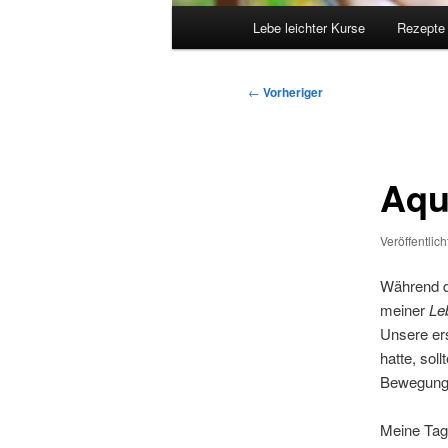
Hauptmenü
Lebe leichter Kurse
Rezepte
Beitragsnavigation
←
Vorheriger
Aqu
Veröffentlic
Während d
meiner
Leb
Unsere er
hatte, sol
Bewegung 
Meine Tag