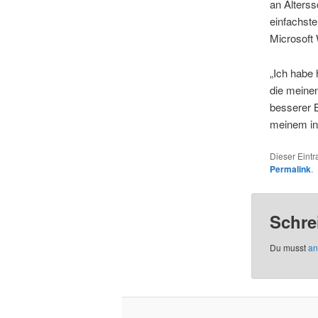
an Alters
einfachst
Microsoft W
„Ich habe 
die meinen
besserer B
meinem in
Dieser Eint
Permalink
.
Schre
Du musst
an