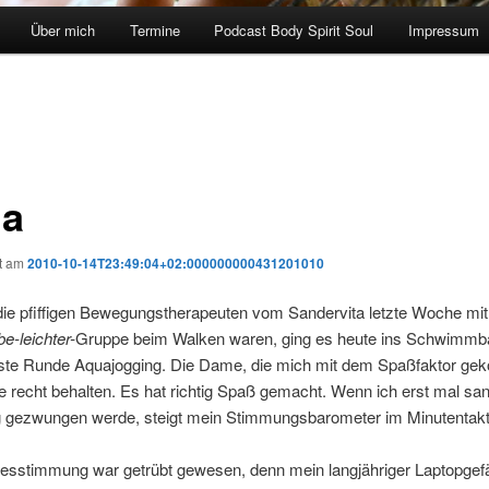
Über mich
Termine
Podcast Body Spirit Soul
Impressum
a
ht am
2010-10-14T23:49:04+02:000000000431201010
ie pfiffigen Bewegungstherapeuten vom Sandervita letzte Woche mit
e-leichter-
Gruppe beim Walken waren, ging es heute ins Schwimmb
ste Runde Aquajogging. Die Dame, die mich mit dem Spaßfaktor gek
lte recht behalten. Es hat richtig Spaß gemacht. Wenn ich erst mal san
gezwungen werde, steigt mein Stimmungsbarometer im Minutentakt
esstimmung war getrübt gewesen, denn mein langjähriger Laptopgefäh