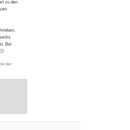
rt zu den
euen
hrieben,
zwecks
t. Bei
🙁
 für den